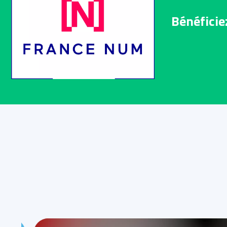
Bénéficie
SITE INTERNET
Sapientiam