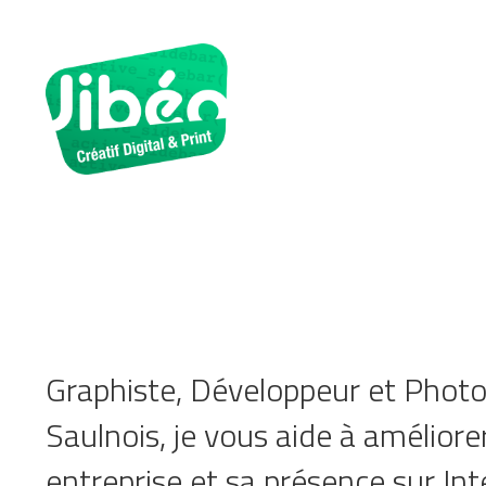
Aller
au
contenu
Graphiste, Développeur et Photo
Saulnois, je vous aide à améliore
entreprise et sa présence sur Int