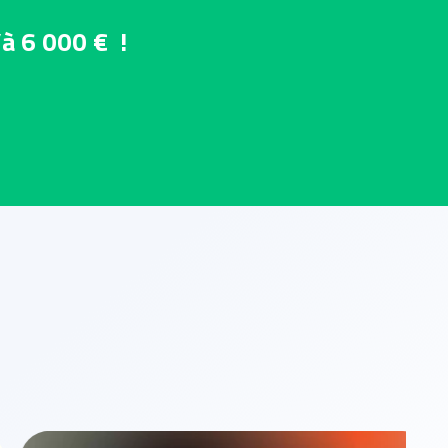
’à 6 000 € !
LOGOTYPE
Logotype Collectif de photographes